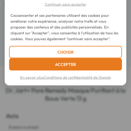
Testé sous contrôle dermatologique.
Continuer sans accepter
Cocooncenter et ses partenaires utilisent des cookies pour
améliorer votre expérience, analyser notre trafic et vous
Conseils d'utilisation
proposer des contenus et des publicités personnalisés. En
cliquant sur "Accepter", vous consentez à l'utilisation de tous les
cookies. Vous pouvez également "continuer sans accepter".
Composition
CHOISIR
Détails
ACCEPTER
En savoir plus
Conditions de confidentialité de Google
LES DERNIERS AVIS SUR CET ARTICLE
Dr. Jart+ Pore Remedy Masque Purifiant à la
Boue Verte 13 g