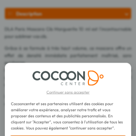
Description
DLA Paris Mascara Cils Marguerite 10 ml est l'incontournable
pour sublimer vos cils.
Grâce à sa formule à très haut volume, ce mascara offre un
effet de densité immédiate parfaitement maîtrisé, sans
surcharge.
Enrichi de cires d'origine naturelle, sa texture ultra-crémeuse
gaine, épaissit et définit chaque cil pour un résultat net, profond
et élégamment mat.
Continuer sans accepter
De plus, utilisé au quotidien, il nourrit et renforce la fibre ciliaire,
offrant ainsi une solution de maquillage alliant beauté et soin.
Cocooncenter et ses partenaires utilisent des cookies pour
améliorer votre expérience, analyser notre trafic et vous
proposer des contenus et des publicités personnalisés. En
cliquant sur "Accepter", vous consentez à l'utilisation de tous les
Conseils d'utilisation
cookies. Vous pouvez également "continuer sans accepter".