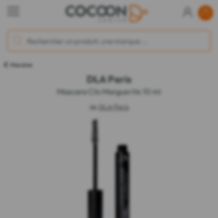
Mascaras
DLA Paris
Mascara Cils Marguerite 10 ml
de
DLA Paris