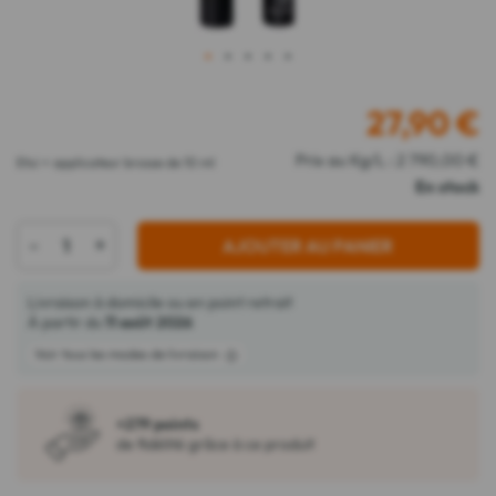
1
2
3
4
5
27,90
€
Prix au Kg/L : 2 790,00 €
Etui + applicateur brosse de 10 ml
En stock
-
+
AJOUTER AU PANIER
Livraison à domicile ou en point retrait
À partir du
11 août 2026
Voir tous les modes de livraison
+279 points
de fidélité grâce à ce produit