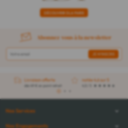
DÉCOUVRIR DLA PARIS
Abonnez-vous à la newsletter
Livraison offerte
notée 4,6 sur 5
dès 49 € en point retrait
4,5 / 5
1
2
3
Nos Services
Nos Engagements