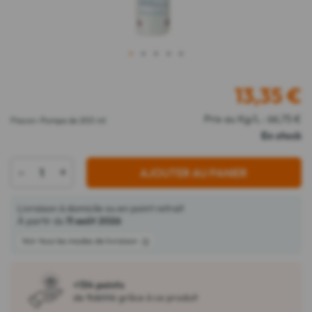
1
2
3
4
5
13,35
€
Prix au Kg/L : 66,75 €
Flacon-Pompe de 200 ml
En stock
-
+
AJOUTER AU PANIER
Livraison à domicile ou en point retrait
À partir du
11 août 2026
Voir tous les modes de livraison
+134 points
de fidélité grâce à ce produit