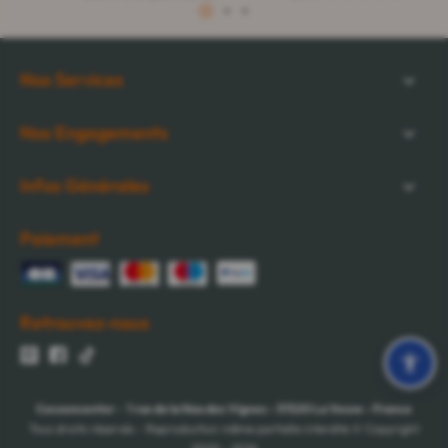
1
2
3
Nos Services
Nos Engagements
Infos Générales
Paiement
Retrouvez-nous
Cocooncenter
-
1 rue de la Nau des Vignes
-
51520
La Veuve
-
France
Tous droits réservés - Reproduction même partielle interdite © Copyright