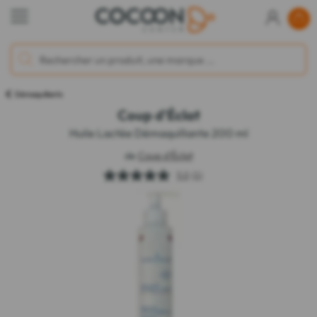
Démaquillants
Coup d'Éclat
Huile Lactée Démaquillante 200 ml
de
Coup d'Éclat
5.0
(1)