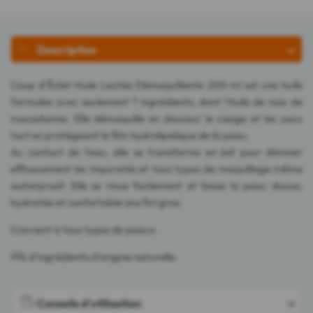
Description
Coup d'Éclat Huile Lactée Démaquillante 200 ml est une huile
formulée avec seulement 7 ingrédients, dont l'huile de noix de
macadamia. Elle démaquille en douceur le visage et les yeux
tout en protégeant le film hydrolipidique de la peau.
Au contact de l'eau, elle se transforme en lait pour éliminer
efficacement les impuretés et tous types de maquillage même
waterproof. Elle se rince facilement et laisse la peau douce,
hydratée et confortable ans fini gras.
Convient à tous types de peaux.
91% d'ingrédients d'origine naturelle.
Conseils d'utilisation