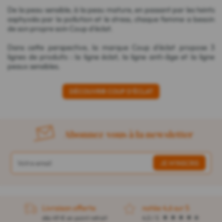
De la peau sensible, à la peau mature, en passant par les teints
asphyxiés par la pollution et le stress, chaque femme a besoin
de son propre soin Coup d'éclat.
Dans cette perspective, la marque Coup d'éclat propose 3
lignes de produits : la ligne éclat, la ligne anti-âge et la ligne
peaux sensibles.
DÉCOUVRIR COUP D'ÉCLAT
Abonnez-vous à la newsletter
Livraison offerte
notée 4,6 sur 5
dès 49 € en point retrait
4,5 / 5