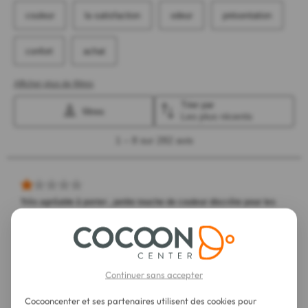
Continuer sans accepter
Cocooncenter et ses partenaires utilisent des cookies pour