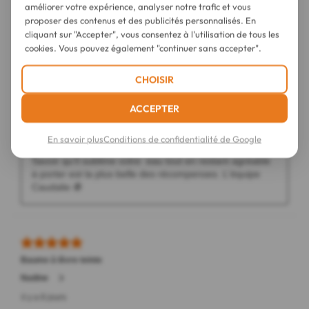
améliorer votre expérience, analyser notre trafic et vous
proposer des contenus et des publicités personnalisés. En
cliquant sur "Accepter", vous consentez à l'utilisation de tous les
cookies. Vous pouvez également "continuer sans accepter".
CHOISIR
ACCEPTER
En savoir plus
Conditions de confidentialité de Google