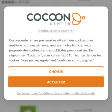
4.0
(2)
4.0
sur
18,89 €
8,95 €
5
étoiles.
2
avis
Continuer sans accepter
Cocooncenter et ses partenaires utilisent des cookies pour
améliorer votre expérience, analyser notre trafic et vous
proposer des contenus et des publicités personnalisés. En
cliquant sur "Accepter", vous consentez à l'utilisation de tous les
cookies. Vous pouvez également "continuer sans accepter".
CHOISIR
Thés de la Pagode
Thés de la Pagode
Gingo Thé Vert Jambes Légères
Nuïlong Rooibos Sommeil Bio 18
Bio 18 Sachets
Sachets
ACCEPTER
9,90 €
8,95 €
En savoir plus
Conditions de confidentialité de Google