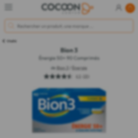
Vitalité
Bion 3
Énergie 50+ 90 Comprimés
de
Bion 3
/
Énergie
4.5
(35)