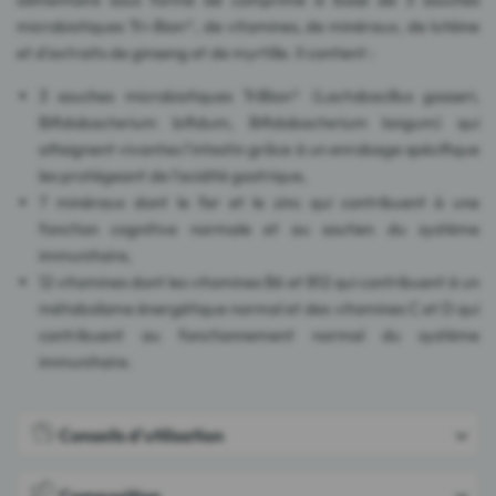
microbiotiques Tri-Bion®, de vitamines, de minéraux, de lutéine
et d'extraits de ginseng et de myrtille. Il contient :
3 souches microbiotiques TriBion® (Lactobacillus gasseri,
Bifidobacterium bifidum, Bifidobacterium longum) qui
atteignent vivantes l'intestin grâce à un enrobage spécifique
les protégeant de l'acidité gastrique,
7 minéraux dont le fer et le zinc qui contribuent à une
fonction cognitive normale et au soutien du système
immunitaire,
12 vitamines dont les vitamines B6 et B12 qui contribuent à un
métabolisme énergétique normal et des vitamines C et D qui
contribuent au fonctionnement normal du système
immunitaire.
Conseils d'utilisation
Composition