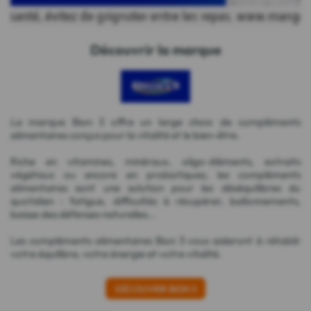
Découvrir la marque
La marque Bion 3 offre un large choix de compléments
alimentaires conçus pour la vitalité et le bien-être.
Riche en vitamines, minéraux, oligo-éléments, extraits
végétaux ou encore en probiotiques, les compléments
alimentaires sont une solution pour les déséquilibres du
quotidien : fatigue, difficultés à récupérer, ballonnements,
baisse des défenses naturelles...
Les compléments alimentaires Bion 3 vous aideront à rétablir
votre équilibre, votre énergie et votre vitalité.
DÉCOUVRIR BION 3