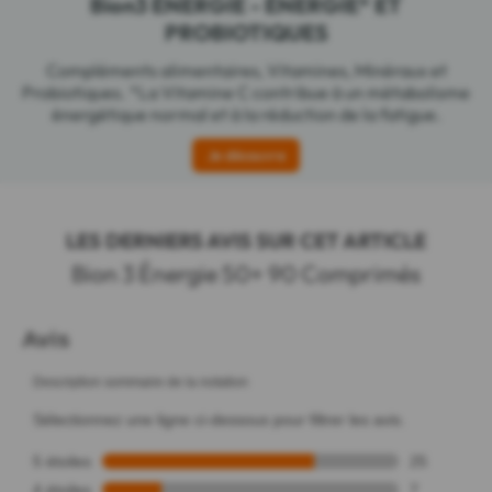
Bion3 ÉNERGIE - ÉNERGIE* ET
PROBIOTIQUES
Compléments alimentaires, Vitamines, Minéraux et
Probiotiques. *La Vitamine C contribue à un métabolisme
énergétique normal et à la réduction de la fatigue.
Je découvre
LES DERNIERS AVIS SUR CET ARTICLE
Bion 3 Énergie 50+ 90 Comprimés