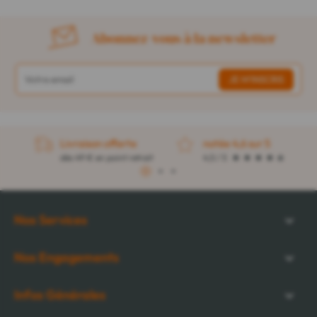
Abonnez-vous à la newsletter
Livraison offerte
notée 4,6 sur 5
dès 49 € en point retrait
4,5 / 5
1
2
3
Nos Services
Nos Engagements
Infos Générales