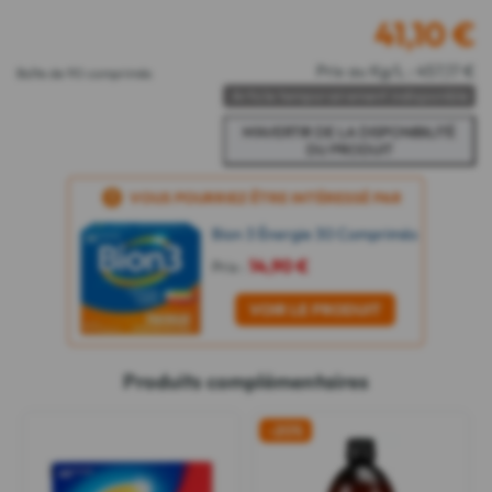
41,10
€
Prix au Kg/L : 457,17 €
Boîte de 90 comprimés
Article temporairement indisponible
VOUS POURRIEZ ÊTRE INTÉRESSÉ PAR
Bion 3 Énergie 30 Comprimés
14,90 €
Prix :
VOIR LE PRODUIT
Produits complémentaires
-20%