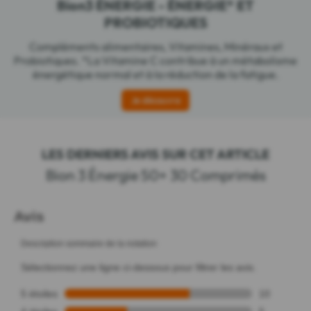
Bion3 ÉNERGIE - ÉNERGIE* ET
PROBIOTIQUES
Compléments alimentaires, Vitamines, Minéraux et
Probiotiques. *La Vitamine C contribue à un métabolisme
énergétique normal et à la réduction de la fatigue.
Je découvre
LES DERNIERS AVIS SUR CET ARTICLE
Bion 3 Énergie 50+ 30 Comprimés