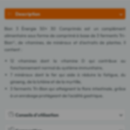
Description
Bion 3 Énergie 50+ 30 Comprimés est un complément
alimentaire sous forme de comprimé à base de 3 ferments Tri-
Bion®, de vitamines, de minéraux et d'extraits de plantes. Il
contient :
12 vitamines dont la vitamine D qui contribue au
fonctionnement normal du système immunitaire,
7 minéraux dont le fer qui aide à réduire la fatigue, du
ginseng, de la lutéine et de la myrtille,
3 ferments Tri-Bion qui atteignent la flore intestinale, grâce
à un enrobage protégeant de l'acidité gastrique.
Conseils d'utilisation