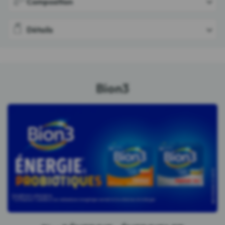
Composition
Détails
Bion3