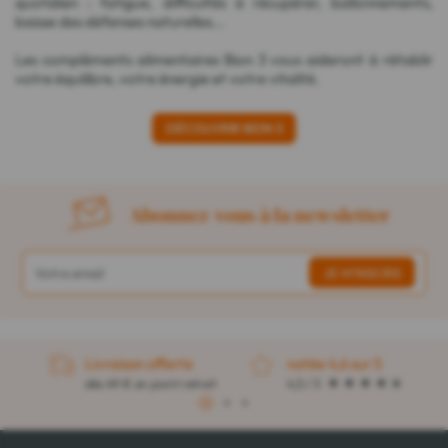
quotidien : fatigue, difficultés à récupérer, ballonnements,
baisse des défenses naturelles...
Les compléments alimentaires Bion 3 vous aideront à rétablir
votre équilibre, votre énergie et votre vitalité.
DÉCOUVRIR BION 3
Abonnez-vous à la newsletter
Livraison offerte
notée 4,6 sur 5
dès 49 € en point retrait
4,5 / 5
1
2
3