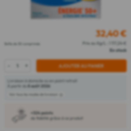
32,40
€
Prix au Kg/L : 1 117,24 €
Boîte de 30 comprimés
En stock
-
+
AJOUTER AU PANIER
Livraison à domicile ou en point retrait
À partir du
8 août 2026
Voir tous les modes de livraison
+324 points
de fidélité grâce à ce produit