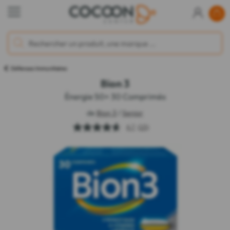
Défenses Immunitaires
Bion 3
Énergie 50+ 30 Comprimés
de
Bion 3
/
Senior
4.7
(15)