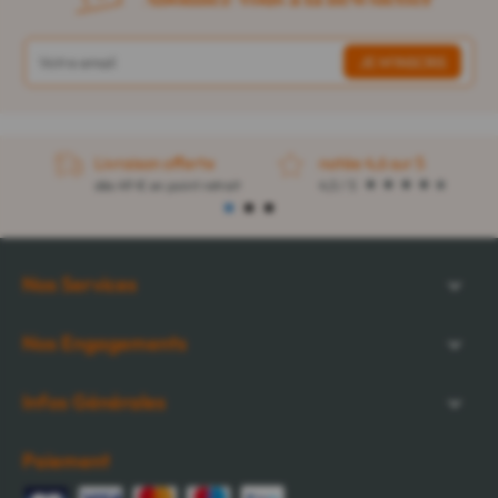
Livraison offerte
notée 4,6 sur 5
dès 49 € en point retrait
4,5 / 5
Nos Services
Nos Engagements
Infos Générales
Paiement