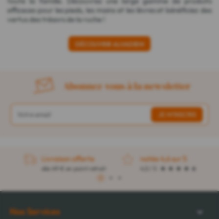
toute la famille. Découvrez une large gamme de produits
efficaces pour les pieds, les mains et les lèvres et bénéficiez des
vertus des trésors de la ruche !
DÉCOUVRIR ALVADIEM
Abonnez-vous à la newsletter
Livraison offerte
notée 4,6 sur 5
dès 49 € en point retrait
4,5 / 5
1
2
3
Nos Services