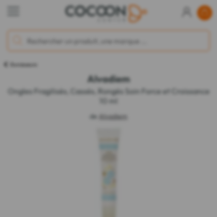
Durcisseurs
Alvadiem
Ongles Fragilisés, Cassés, Rongés Soin Force et Croissance
10 ml
de
Alvadiem