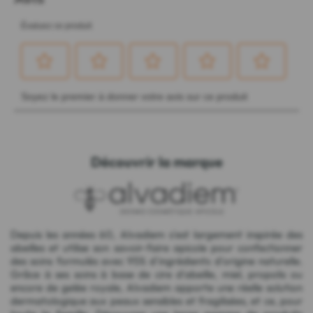
Découvrir la marque
Depuis les années 60, Alvadiem s'est largement inspirée des
abeilles et utilise son savoir-faire apicole pour confectionner
des soins formulés avec 95% d'ingrédients d'origine naturelle.
Grâce à ses soins à base de cire d'abeille, miel, propolis ou
encore de gelée royale, Alvadiem apporte une réelle solution
dermatologique aux peaux sensibles et fragilisées, et ce, pour