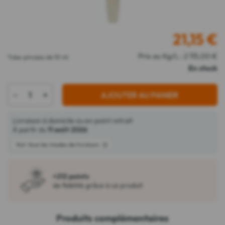
21,15
€
Prix au Kg/L : 2 115,00 €
Tube-pinceau de 10 ml
En stock
-
+
AJOUTER AU PANIER
Livraison à domicile ou en point retrait
À partir du
11 août 2026
Voir tous les modes de livraison
+212 points
de fidélité grâce à ce produit
Produits complémentaires