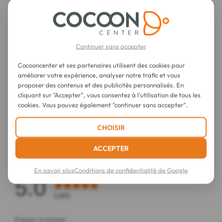
A.Vogel Prostate Prostasan 30 Capsules
Continuer sans accepter
Cocooncenter et ses partenaires utilisent des cookies pour
améliorer votre expérience, analyser notre trafic et vous
proposer des contenus et des publicités personnalisés. En
cliquant sur "Accepter", vous consentez à l'utilisation de tous les
cookies. Vous pouvez également "continuer sans accepter".
CHOISIR
ACCEPTER
En savoir plus
Conditions de confidentialité de Google